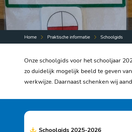
Groepen
Protocollen en beleidsdocumenten
Verlof aanvragen
Home
Praktische informatie
Schoolgids
Schoolgids
Onze schoolgids voor het schooljaar 2
Schooltijden en vakanties
zo duidelijk mogelijk beeld te geven van
Veelgestelde vragen
werkwijze. Daarnaast schenken wij aanda
Kennismaken
Vacatures
Schoolgids 2025-2026