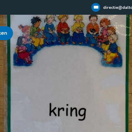
directie@dalt
ken