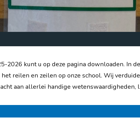
Cornelis van Ramshorstlaan 1
3863 AZ Nijkerk
directie@daltonschoolcorlaer
033-246 12 19
025-2026 kunt u op deze pagina downloaden. In d
Routebeschrijving
 het reilen en zeilen op onze school. Wij verduide
cht aan allerlei handige wetenswaardigheden, leu