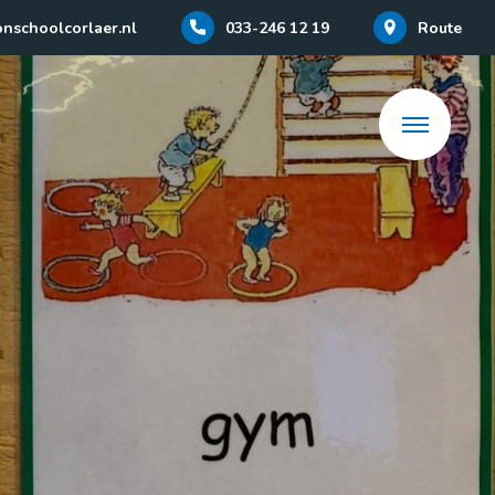
onschoolcorlaer.nl
033-246 12 19
Route