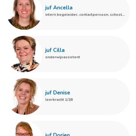
juf Ancella
intern begeleider, contactpersoon, schoolopleider
juf Cilla
onderwijsassistent
juf Denise
leerkracht 1/2B
juf Dorien