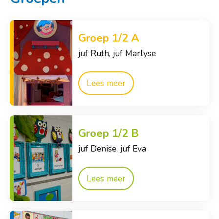
Groepen
Protocollen en beleidsdocumenten
Groep 1/2 A
Verlof aanvragen
juf Ruth, juf Marlyse
Schoolgids
Schooltijden en vakanties
Lees meer
Veelgestelde vragen
Kennismaken
Groep 1/2 B
Vacatures
juf Denise, juf Eva
Lees meer