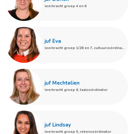
leerkracht groep 4 en 6
juf Eva
leerkracht groep 1/2B en 7, cultuurcoördinator
juf Mechtelien
leerkracht groep 6, taalcoördinator
Cornelis van Ramshorstlaan 1
3863 AZ Nijkerk
directie@daltonschoolcorlaer.nl
033-246 12 19
juf Lindsay
leerkracht groep 5, rekencoördinator