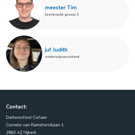
meester Tim
leerkracht groep 3
juf Judith
onderwijsassistent
Contact:
Daltonschool Corlaer
Cornelis van Ramshorstlaan 1
3863 AZ Nijkerk