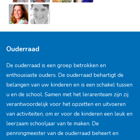
Ouderraad
De ouderraad is een groep betrokken en
enthousiaste ouders. De ouderraad behartigt de
belangen van uw kinderen en is een schakel tussen
Cornelis van Ramshorstlaan 1
u en de school. Samen met het lerarenteam zijn zij
3863 AZ Nijkerk
verantwoordelijk voor het opzetten en uitvoeren
directie@daltonschoolcorlaer.nl
van activiteiten, om er voor de kinderen een leuk en
033-246 12 19
leerzaam schooljaar van te maken. De
penningmeester van de ouderraad beheert en
Routebeschrijving