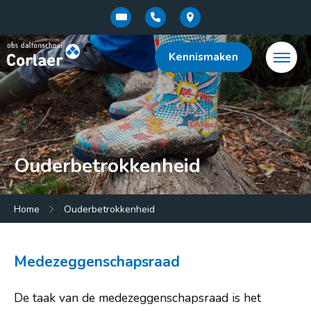
Kennismaken
Ouderbetrokkenheid
Menu:
Home
Ouderbetrokkenheid
Home
Ons onderwijs
Medezeggenschapsraad
Praktische informatie
De taak van de medezeggenschapsraad is het